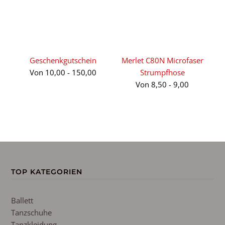
Geschenkgutschein
Merlet C80N Microfaser
Von
10,00
-
150,00
Strumpfhose
Von
8,50
-
9,00
TOP KATEGORIEN
Ballett
Tanzschuhe
Tanzkleidung