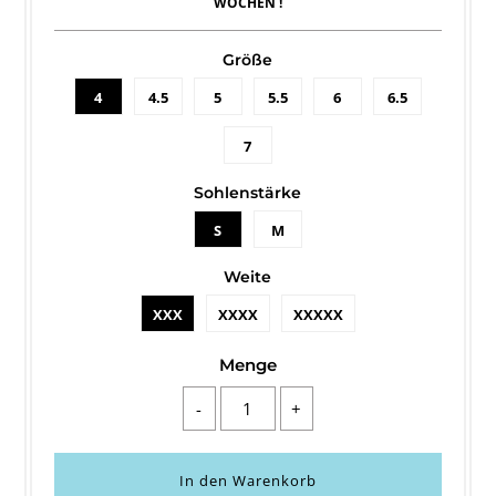
WOCHEN !
Größe
4
4.5
5
5.5
6
6.5
7
Sohlenstärke
S
M
Weite
XXX
XXXX
XXXXX
Menge
-
+