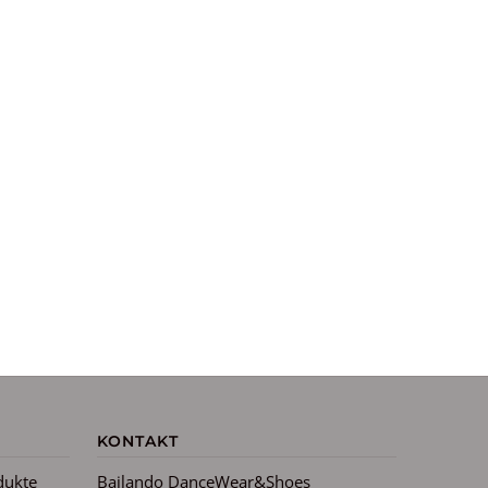
KONTAKT
dukte
Bailando DanceWear&Shoes