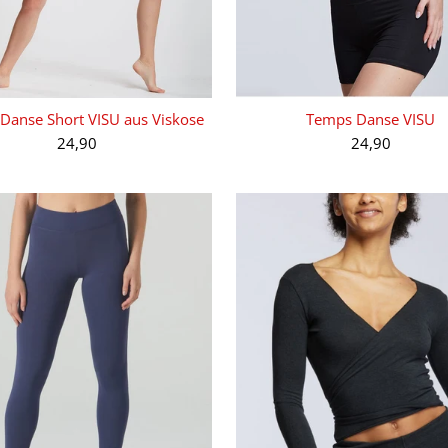
Danse Short VISU aus Viskose
Temps Danse VISU
24,90
24,90