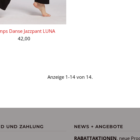
mps Danse Jazzpant LUNA
42,00
Anzeige 1-14 von 14.
ND UND ZAHLUNG
NEWS + ANGEBOTE
RABATTAKTIONEN
, neue Pro