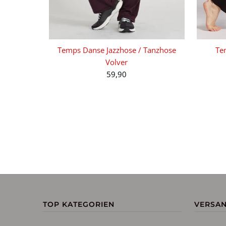
Temps Danse Jazzhose / Tanzhose
Te
Volver
59,90
TOP KATEGORIEN
VERSA