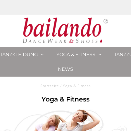
TANZKLEIDUNG
YOGA & FITNESS
TANZZ
NEWS
Startseite
/
Yoga & Fitness
Yoga & Fitness