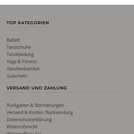
TOP KATEGORIEN
Ballett
Tanzschuhe
Tanzkleidung
Yoga & Fitness
Geschenkartikel
Gutschein
VERSAND UND ZAHLUNG
Rückgaben & Stornierungen
Versand & Kosten, Rücksendung
Datenschutzerklärung
Widerrufsrecht
Widerruffomular