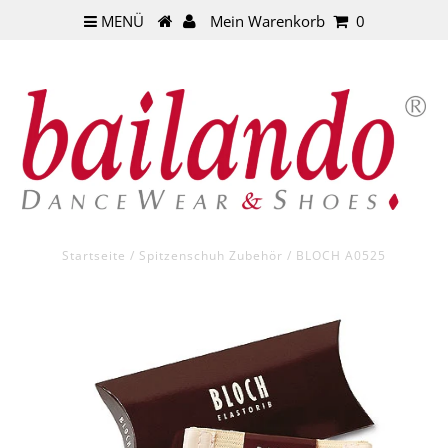
MENÜ
Mein Warenkorb
0
Startseite
/
Spitzenschuh Zubehör
/
BLOCH A0525