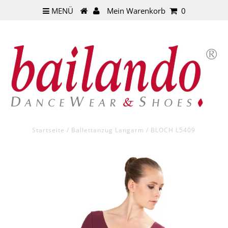
MENÜ
Mein Warenkorb
0
Startseite
/
Ballettanzug Langarm
/
BLOCH L5409