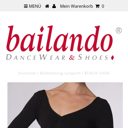
MENÜ
Mein Warenkorb
0
Startseite
/
Ballettanzug Langarm
/
BLOCH L5436