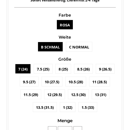
Sofort versandfertig: Lieferfrist 2-4 Tage
Farbe
ROSA
Weite
B SCHMAL
C NORMAL
Größe
7 (24)
7.5 (25)
8 (25)
8.5 (26)
9 (26.5)
9.5 (27)
10 (27.5)
10.5 (28)
11 (28.5)
11.5 (29)
12 (29.5)
12.5 (30)
13 (31)
13.5 (31.5)
1 (32)
1.5 (33)
Menge