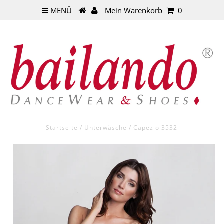
MENÜ
Mein Warenkorb
0
Startseite
/
Unterwäsche
/
Capezio 3532