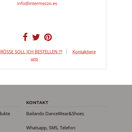
info@intermezzo.es
RÖSSE SOLL ICH BESTELLEN ??
Kontaktiere
uns
KONTAKT
dukte
Bailando DanceWear&Shoes
Whatsapp, SMS, Telefon: