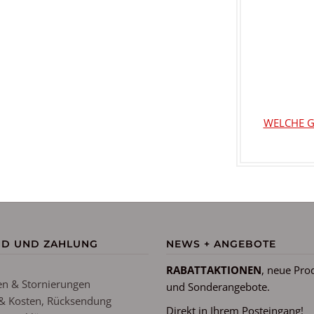
WELCHE G
ND UND ZAHLUNG
NEWS + ANGEBOTE
RABATTAKTIONEN
, neue Pro
n & Stornierungen
und Sonderangebote.
& Kosten, Rücksendung
Direkt in Ihrem Posteingang!