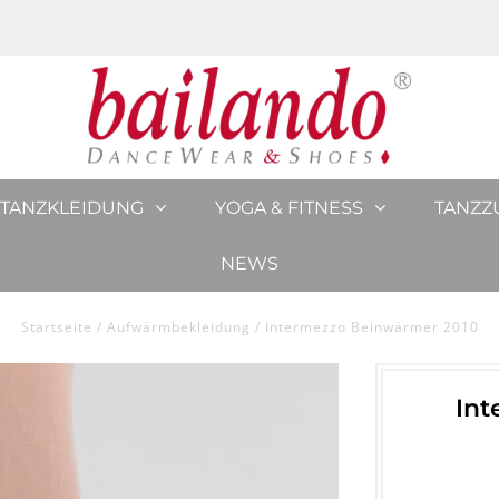
TANZKLEIDUNG
YOGA & FITNESS
TANZZ
NEWS
Startseite
/
Aufwärmbekleidung
/
Intermezzo Beinwärmer 2010
Int