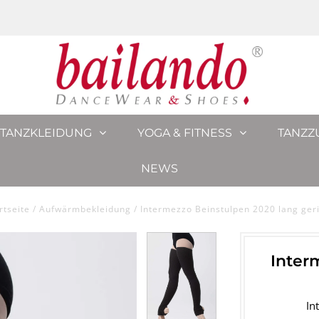
TANZKLEIDUNG
YOGA & FITNESS
TANZZ
NEWS
rtseite
/
Aufwärmbekleidung
/
Intermezzo Beinstulpen 2020 lang ger
Inter
In