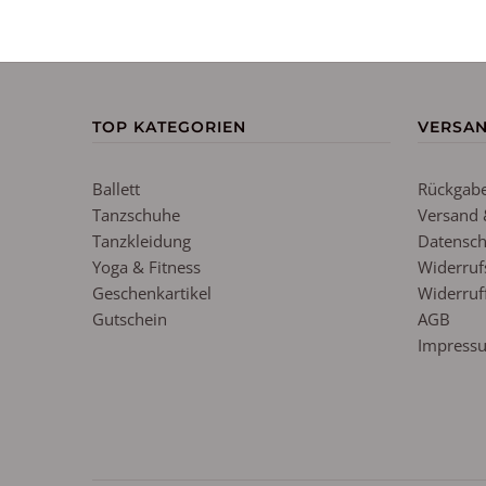
TOP KATEGORIEN
VERSA
Ballett
Rückgabe
Tanzschuhe
Versand 
Tanzkleidung
Datensch
Yoga & Fitness
Widerruf
Geschenkartikel
Widerruf
Gutschein
AGB
Impress