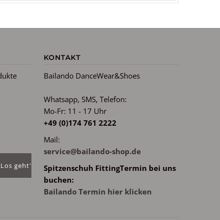
KONTAKT
dukte
Bailando DanceWear&Shoes
Whatsapp, SMS, Telefon:
Mo-Fr: 11 - 17 Uhr
m
+49 (0)174 761 2222
Mail:
service@bailando-shop.de
Spitzenschuh FittingTermin bei uns
buchen:
Bailando Termin hier klicken