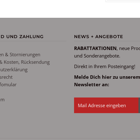
ND UND ZAHLUNG
NEWS + ANGEBOTE
RABATTAKTIONEN
, neue Pro
n & Stornierungen
und Sonderangebote.
& Kosten, Rücksendung
Direkt in Ihrem Posteingang!
utzerklärung
srecht
Melde Dich hier zu unsere
fomular
Newsletter an:
um