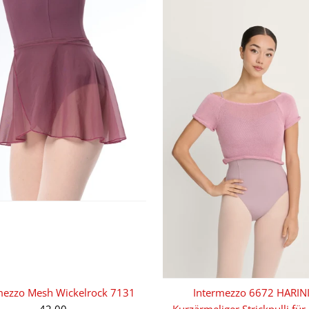
mezzo Mesh Wickelrock 7131
Intermezzo 6672 HARINI
42,00
Kurzärmeliger Strickpulli für 