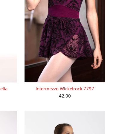
elia
Intermezzo Wickelrock 7797
42,00