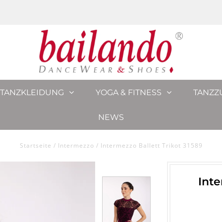
TANZKLEIDUNG
YOGA & FITNESS
TANZZ
NEWS
Startseite
/
Intermezzo
/
Intermezzo Ballett Trikot 31589
Inte