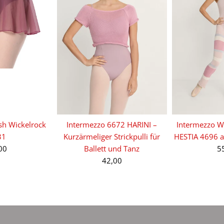
sh Wickelrock
Intermezzo 6672 HARINI –
Intermezzo W
31
Kurzärmeliger Strickpulli für
HESTIA 4696 
00
Ballett und Tanz
5
42,00