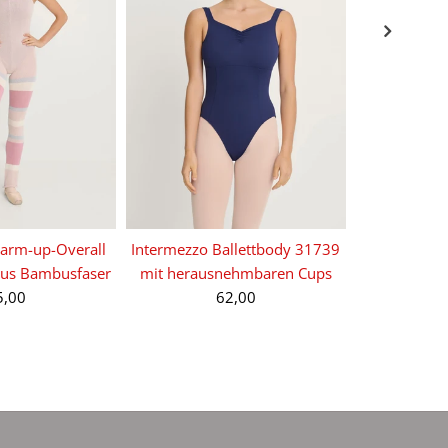
arm-up-Overall
Intermezzo Ballettbody 31739
Intermezzo 
aus Bambusfaser
mit herausnehmbaren Cups
mit tiefem 
5,00
62,00