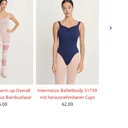
arm-up-Overall
Intermezzo Ballettbody 31739
Intermezzo 
aus Bambusfaser
mit herausnehmbaren Cups
mit tiefem 
5,00
62,00