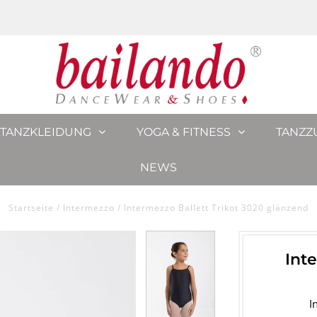
TANZKLEIDUNG
YOGA & FITNESS
TANZZ
NEWS
Startseite
/
Intermezzo
/
Intermezzo Ballett Trikot 3020 glänzend
Int
I