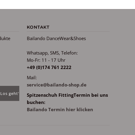
KONTAKT
dukte
Bailando DanceWear&Shoes
Whatsapp, SMS, Telefon:
Mo-Fr: 11 - 17 Uhr
m
+49 (0)174 761 2222
Mail:
service@bailando-shop.de
Spitzenschuh FittingTermin bei uns
buchen:
Bailando Termin hier klicken