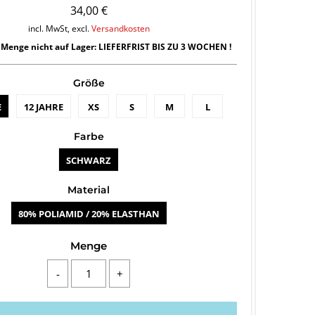
34,00 €
incl. MwSt, excl.
Versandkosten
Menge nicht auf Lager: LIEFERFRIST BIS ZU 3 WOCHEN !
Größe
E
12 JAHRE
XS
S
M
L
Farbe
SCHWARZ
Material
80% POLIAMID / 20% ELASTHAN
Menge
-
+