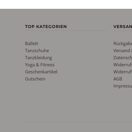
TOP KATEGORIEN
VERSA
Ballett
Rückgabe
Tanzschuhe
Versand 
Tanzkleidung
Datensch
Yoga & Fitness
Widerruf
Geschenkartikel
Widerruf
Gutschein
AGB
Impress