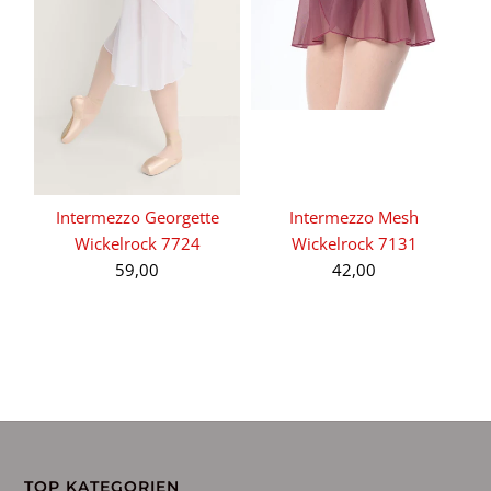
Intermezzo Georgette
Intermezzo Mesh
I
Wickelrock 7724
Wickelrock 7131
59,00
42,00
S
TOP KATEGORIEN