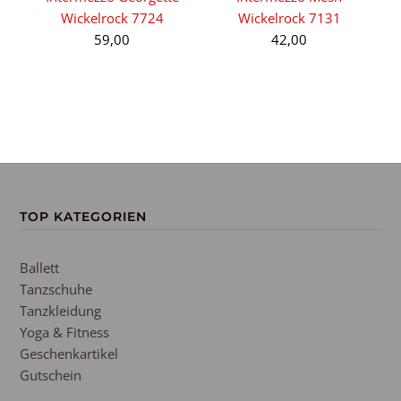
Wickelrock 7724
Wickelrock 7131
59,00
42,00
S
TOP KATEGORIEN
Ballett
Tanzschuhe
Tanzkleidung
Yoga & Fitness
Geschenkartikel
Gutschein