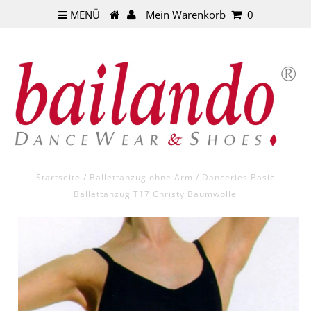
MENÜ
Mein Warenkorb
0
Startseite
/
Ballettanzug ohne Arm
/
Danceries Basic
Ballettanzug T17 Christy Baumwolle